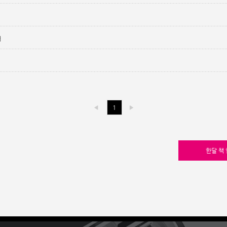
내
◀
1
▶
한달 책 